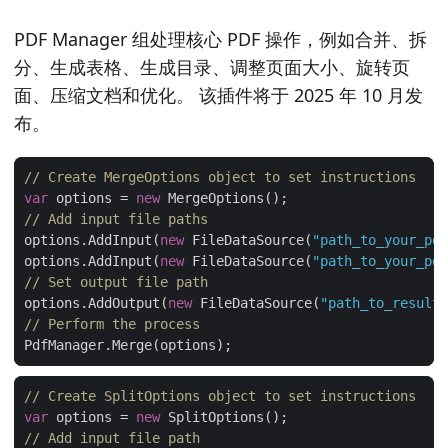
PDF Manager 组处理核心 PDF 操作，例如合并、拆
分、生成表格、生成目录、调整页面大小、旋转页
面、压缩文档和优化。 该插件将于 2025 年 10 月发
布。
// Create MergeOptions object to set instructions
var
 options = 
new
// Add input file paths
options.AddInput(
new
 FileDataSource(
"path_to_your_pdf
options.AddInput(
new
 FileDataSource(
"path_to_your_pdf
// Set output file path
options.AddOutput(
new
 FileDataSource(
"path_to_result_
// Perform the process
// Create SplitOptions object to set instructions
var
 options = 
new
// Add input file path