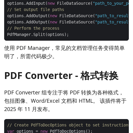
options.AddInput(
new
 FileDataSource(
"path_to_your_pdf
// Set output file paths
options.AddOutput(
new
 FileDataSource(
"path_to_result_
options.AddOutput(
new
 FileDataSource(
"path_to_result_
// Perform the process
使用 PDF Manager，常见的文档管理任务变得简单
明了，所需代码极少。
PDF Converter - 格式转换
PDF Converter 组专注于将 PDF 转换为各种格式，
包括图像、Word/Excel 文档和 HTML。 该插件将于
2025 年 11 月发布。
// Create PdfToDocOptions object to set instructions
var
 options = 
new