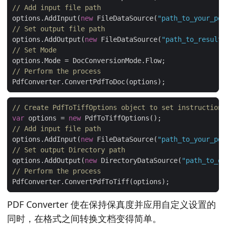
// Add input file path
options.AddInput(
new
 FileDataSource(
"path_to_your_pdf
// Set output file path
options.AddOutput(
new
 FileDataSource(
"path_to_result_
// Set Mode
// Perform the process
// Create PdfToTiffOptions object to set instructions
var
 options = 
new
// Add input file path
options.AddInput(
new
 FileDataSource(
"path_to_your_pdf
// Set output Directory path
options.AddOutput(
new
 DirectoryDataSource(
"path_to_ou
// Perform the process
PDF Converter 使在保持保真度并应用自定义设置的
同时，在格式之间转换文档变得简单。