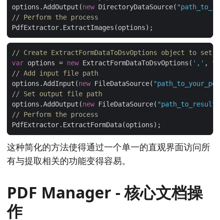
options.AddOutput(
new
 DirectoryDataSource(
"path_to_re
// Perform the process
// Create ExtractFormDataToDsvOptions object to set i
var
 options = 
new
 ExtractFormDataToDsvOptions(
','
, 
tr
// Add input file path
options.AddInput(
new
 FileDataSource(
"path_to_your_pdf
// Set output file path
options.AddOutput(
new
 FileDataSource(
"path_to_result_
// Perform the process
这种简化的方法使得通过一个单一的直观界面访问所
有与提取相关的功能变得容易。
PDF Manager - 核心文档操
作