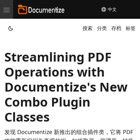
中文
T
o
搜索
分类
存档
标签
g
g
l
Streamlining PDF
e
n
Operations with
a
v
Documentize's New
i
Combo Plugin
g
a
Classes
t
i
发现 Documentize 新推出的组合插件类，它将 PDF
o