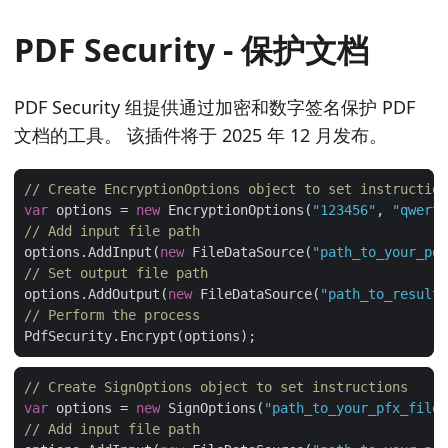
PDF Security - 保护文档
PDF Security 组提供通过加密和数字签名保护 PDF
文档的工具。 该插件将于 2025 年 12 月发布。
// Create EncryptionOptions object to set instruction
var
 options = 
new
 EncryptionOptions(
"123456"
, 
"qwerty
// Add input file path
options.AddInput(
new
 FileDataSource(
"path_to_your_pdf
// Set output file path
options.AddOutput(
new
 FileDataSource(
"path_to_result_
// Perform the process
// Create SignOptions object to set instructions
var
 options = 
new
 SignOptions(
"path_to_your_pfx_file.
// Add input file path